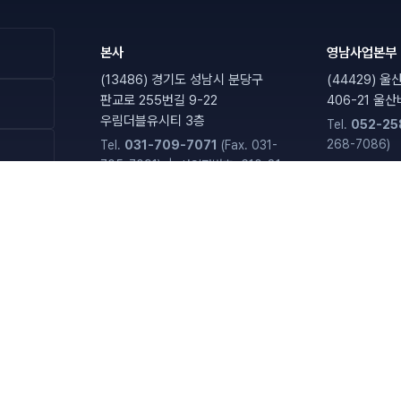
본사
영남사업본부
(13486)
경기도 성남시 분당구
(44429)
울산
판교로 255번길 9-22
406-21 울
우림더블유시티 3층
Tel.
052-25
268-7086
)
Tel.
031-709-7071
(Fax.
031-
705-7091
)
|
사업자번호: 610-81-
77149
영
호남지사
기흥사무소
(57248)
전라남도 장성군 남면
(16976)
경기
나노산단로 112
기흥로 58, 기