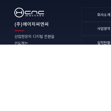
회사소개
(주)에이치씨엔씨
사업영역
산업현장의 디지털 전환을
실적현황
선도하는
스마트 IT 융복합 전문기업
ESG 경
sales@hcnc.co.kr
열린마당
근무시간 안내
월 ~ 금 : 09:00 ~ 18:00
(토·일요일, 공휴일: 휴무)