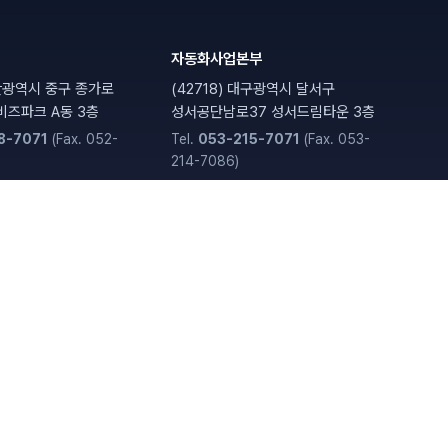
자동화사업본부
광역시 중구 종가로
(42718)
대구광역시 달서구
산비즈파크 A동 3층
성서공단남로37 성서드림타운 3층
8-7071
(Fax.
052-
Tel.
053-215-7071
(Fax.
053-
214-7086
)
GB 해외 연락사무소
도 용인시 기흥구
1525 New Providence Wharf,
흥ICT벨리 B동 19층
London
Tel.
(+44) 75333 49749
|
seungbong.lee@hcnc.co.kr